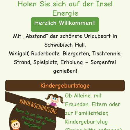
Holen Sie sich auf der Insel
Energie
Herzlich Willkommen!!
Mit „Abstand“ der schönste Urlaubsort in
Schwäbisch Hall.
Minigolf, Ruderboote, Biergarten, Tischtennis,
Strand, Spielplatz, Erholung – Sorgenfrei
genießen!
Kindergeburtstage
Ob Alleine, mit
Freunden, Eltern oder
zur Familienfeier,
Kindergeburtstag