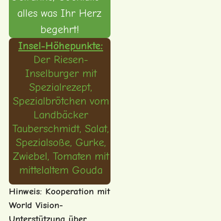
alles was Ihr Herz
begehrt!
Insel-Höhepunkte:
Der Riesen-
Inselburger mit
Spezialrezept,
Spezialbrötchen vom
Landbäcker
Tauberschmidt, Salat,
Spezialsoße, Gurke,
Zwiebel, Tomaten mit
mittelaltem Gouda
Hinweis: Kooperation mit
World Vision-
Unterstützung über